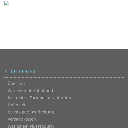
✎ INFOCENTER
Über uns
Warenkunde Satinband
Kostenlose Farbmuster anfordern
Lieferzeit
Bevorzugte Bearbeitung
Versandkosten
Was ist ein PlusProdukt?