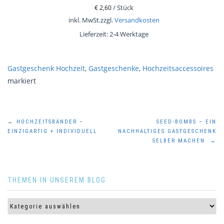
€
2,60
/
Stück
inkl. MwSt.
zzgl.
Versandkosten
Lieferzeit:
2-4 Werktage
Gastgeschenk Hochzeit
,
Gastgeschenke
,
Hochzeitsaccessoires
markiert
Beitragsnavigation
←
HOCHZEITSBÄNDER –
SEED-BOMBS – EIN
EINZIGARTIG + INDIVIDUELL
NACHHALTIGES GASTGESCHENK
SELBER MACHEN
→
THEMEN IN UNSEREM BLOG