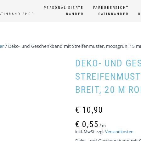
PERSONALISIERTE
FARBÜBERSICHT
ATINBAND-SHOP
BÄNDER
SATINBÄNDER
er
/ Deko- und Geschenkband mit Streifenmuster, moosgrün, 15 mm
DEKO- UND GE
STREIFENMUST
BREIT, 20 M R
€
10,90
€
0,55
/
m
inkl. MwSt.
zzgl.
Versandkosten
Deko- und Geschenkband mit St