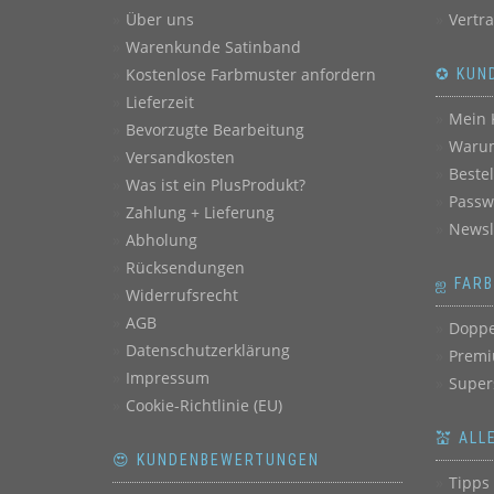
Über uns
Vertr
Warenkunde Satinband
Kostenlose Farbmuster anfordern
✪ KUN
Lieferzeit
Mein 
Bevorzugte Bearbeitung
Warum
Versandkosten
Beste
Was ist ein PlusProdukt?
Passw
Zahlung + Lieferung
Newsl
Abholung
Rücksendungen
ஐ FAR
Widerrufsrecht
AGB
Doppe
Datenschutzerklärung
Premi
Impressum
Super
Cookie-Richtlinie (EU)
💒 ALL
😍 KUNDENBEWERTUNGEN
Tipps 