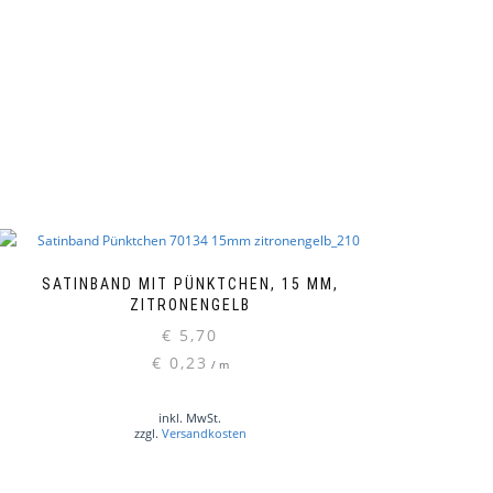
SATINBAND MIT PÜNKTCHEN, 15 MM,
ZITRONENGELB
€
5,70
€
0,23
/
m
inkl. MwSt.
zzgl.
Versandkosten