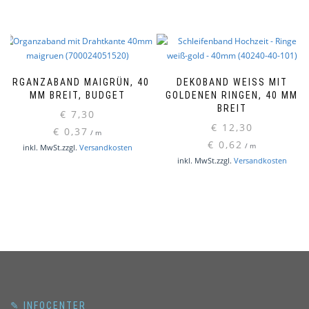
ORGANZABAND MAIGRÜN, 40
DEKOBAND WEISS MIT G
MM BREIT, BUDGET
OLDENEN RINGEN, 40 MM B
REIT
€
7,30
€
12,30
€
0,37
/
m
€
0,62
/
m
inkl. MwSt.
zzgl.
Versandkosten
inkl. MwSt.
zzgl.
Versandkosten
✎ INFOCENTER