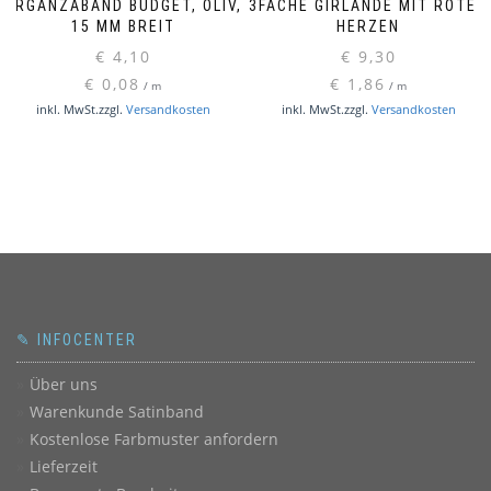
ORGANZABAND BUDGET, OLIV,
3FACHE GIRLANDE MIT ROTEN
15 MM BREIT
HERZEN
€
4,10
€
9,30
€
0,08
€
1,86
/
m
/
m
inkl. MwSt.
zzgl.
Versandkosten
inkl. MwSt.
zzgl.
Versandkosten
✎ INFOCENTER
Über uns
Warenkunde Satinband
Kostenlose Farbmuster anfordern
Lieferzeit