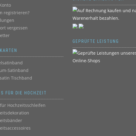
Konto
 registrieren?
llungen
ort vergessen
etter
GEPRÜFTE LEISTUNG
BKARTEN
lsatinband
um-Satinband
satin Tischband
ES FÜR DIE HOCHZEIT
für Hochzeitsschleifen
eitsdekoration
eitsbänder
eitsaccessoires