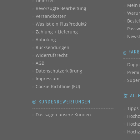
Lieferzeit
Mein 
Bevorzugte Bearbeitung
Warum
Versandkosten
Beste
Was ist ein PlusProdukt?
Passw
Zahlung + Lieferung
Newsl
Abholung
Rücksendungen
ஐ FAR
Widerrufsrecht
AGB
Doppe
Datenschutzerklärung
Premi
Impressum
Super
Cookie-Richtlinie (EU)
💒 ALL
😍 KUNDENBEWERTUNGEN
Tipps 
Das sagen unsere Kunden
Hochz
Hochz
Hochz