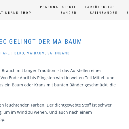
PERSONALISIERTE
FARBÜBERSICHT
ATINBAND-SHOP
BÄNDER
SATINBÄNDER
SO GELINGT DER MAIBAUM
NTARE
|
DEKO
,
MAIBAUM
,
SATINBAND
 Brauch mit langer Tradition ist das Aufstellen eines
on Ende April bis Pfingsten wird in weiten Teil Mittel- und
s ein Baum oder Kranz mit bunten Bänder geschmückt, die
elen leuchtenden Farben. Der dichtgewebte Stoff ist schwer
ug, um im Wind zu wehen. Und auch nach einem
pp.