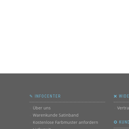
✎ INFOCENTER
❌ WID
Über uns
Vertr
Warenkunde Satinband
Kostenlose Farbmuster anfordern
✪ KUN