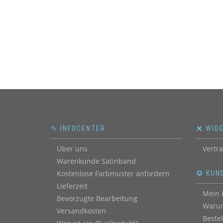
✎ INFOCENTER
❌ WID
Über uns
Vertr
Warenkunde Satinband
Kostenlose Farbmuster anfordern
✪ KUN
Lieferzeit
Mein 
Bevorzugte Bearbeitung
Warum
Versandkosten
Beste