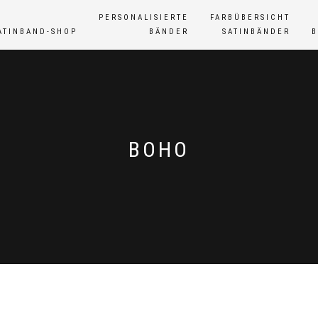
PERSONALISIERTE
FARBÜBERSICHT
ATINBAND-SHOP
BÄNDER
SATINBÄNDER
TAG:
BOHO