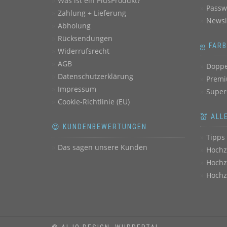
Was ist ein PlusProdukt?
Passw
Zahlung + Lieferung
Newsl
Abholung
Rücksendungen
ஐ FAR
Widerrufsrecht
AGB
Doppe
Datenschutzerklärung
Premi
Impressum
Super
Cookie-Richtlinie (EU)
💒 ALL
😍 KUNDENBEWERTUNGEN
Tipps 
Das sagen unsere Kunden
Hochz
Hochz
Hochz