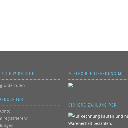
ERRUF WIDERRUF
✈ FLEXIBLE LIEFERUNG MIT
ag widerrufen
DENCENTER
SICHERE ZAHLUNG PER
Konto
 registrieren?
llungen