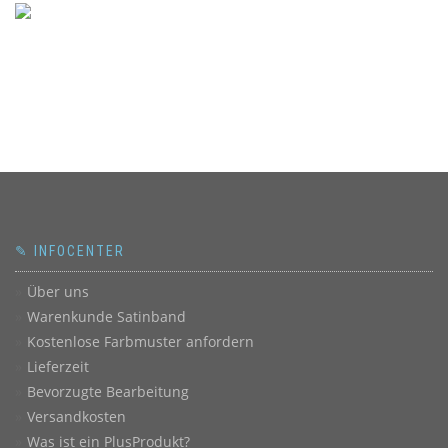
✎ INFOCENTER
Über uns
Warenkunde Satinband
Kostenlose Farbmuster anfordern
Lieferzeit
Bevorzugte Bearbeitung
Versandkosten
Was ist ein PlusProdukt?