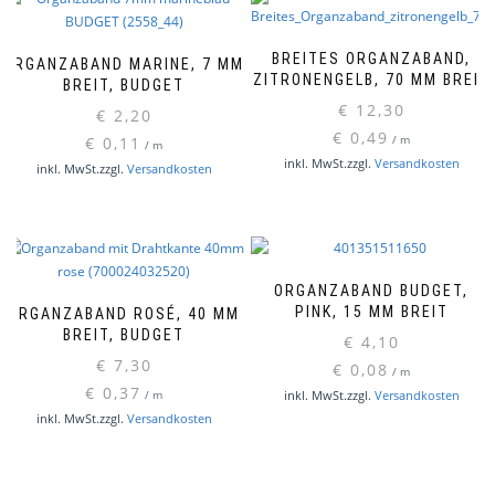
BREITES ORGANZABAND,
ORGANZABAND MARINE, 7 MM
ZITRONENGELB, 70 MM BREIT
BREIT, BUDGET
€
12,30
€
2,20
€
0,49
€
0,11
/
m
/
m
inkl. MwSt.
zzgl.
Versandkosten
inkl. MwSt.
zzgl.
Versandkosten
ORGANZABAND BUDGET,
PINK, 15 MM BREIT
ORGANZABAND ROSÉ, 40 MM
BREIT, BUDGET
€
4,10
€
7,30
€
0,08
/
m
€
0,37
inkl. MwSt.
zzgl.
Versandkosten
/
m
inkl. MwSt.
zzgl.
Versandkosten