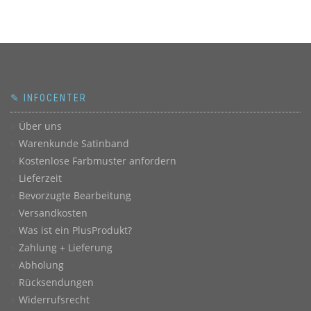
✎ INFOCENTER
Über uns
Warenkunde Satinband
Kostenlose Farbmuster anfordern
Lieferzeit
Bevorzugte Bearbeitung
Versandkosten
Was ist ein PlusProdukt?
Zahlung + Lieferung
Abholung
Rücksendungen
Widerrufsrecht