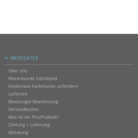
✎ INFOCENTER
Über uns
Warenkunde Satinband
Kostenlose Farbmuster anfordern
Lieferzeit
Bevorzugte Bearbeitung
Versandkosten
Was ist ein PlusProdukt?
Zahlung + Lieferung
Abholung