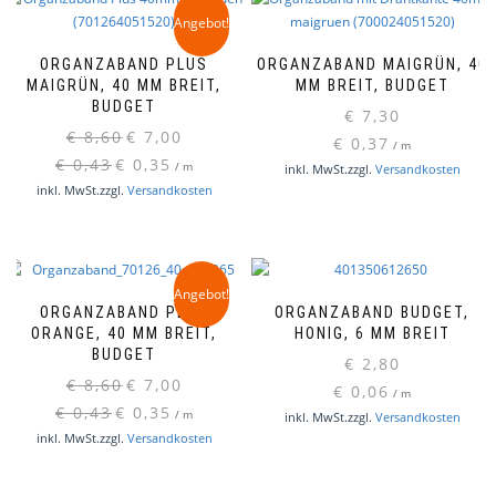
Angebot!
ORGANZABAND PLUS
ORGANZABAND MAIGRÜN, 40
MAIGRÜN, 40 MM BREIT,
MM BREIT, BUDGET
BUDGET
€
7,30
Ursprünglicher
Aktueller
€
8,60
€
7,00
€
0,37
/
m
Preis
Preis
€
0,43
€
0,35
/
m
inkl. MwSt.
zzgl.
Versandkosten
war:
ist:
inkl. MwSt.
zzgl.
Versandkosten
€ 8,60
€ 7,00.
Angebot!
ORGANZABAND PLUS
ORGANZABAND BUDGET,
ORANGE, 40 MM BREIT,
HONIG, 6 MM BREIT
BUDGET
€
2,80
Ursprünglicher
Aktueller
€
8,60
€
7,00
€
0,06
/
m
Preis
Preis
€
0,43
€
0,35
/
m
inkl. MwSt.
zzgl.
Versandkosten
war:
ist:
inkl. MwSt.
zzgl.
Versandkosten
€ 8,60
€ 7,00.