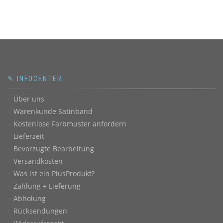
✎ INFOCENTER
Über uns
Warenkunde Satinband
Kostenlose Farbmuster anfordern
Lieferzeit
Bevorzugte Bearbeitung
Versandkosten
Was ist ein PlusProdukt?
Zahlung + Lieferung
Abholung
Rücksendungen