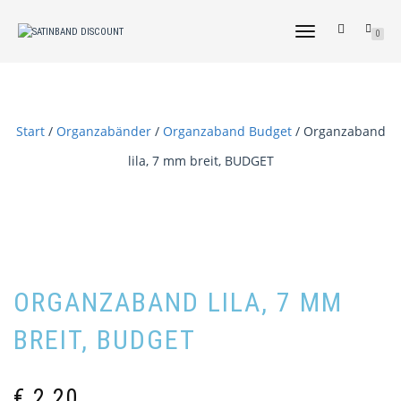
NAVIGATION
0
UMSCHALTEN
Start
/
Organzabänder
/
Organzaband Budget
/ Organzaband
lila, 7 mm breit, BUDGET
ORGANZABAND LILA, 7 MM
BREIT, BUDGET
€
2,20